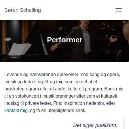
Søren Schelling
S
K
I
F
T
Performer
N
A
V
I
G
A
Levende og nærværende oplevelser med sang og opera,
T
I
musik og fortælling. Brug mig som en del af et
O
højskoleprogram eller et andet kulturelt program. Book mig
N
til en solokoncert i musikforeninger eller som et kulturelt
indslag til private fester. Find inspiration nedenfor, eller
kontakt mig
, og få en uforpligtende snak.
Det siger publikum: