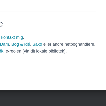
e
r
kontakt mig
.
m Dam
,
Bog & Idé
,
Saxo
eller andre netboghandlere.
dk
, e-reolen (via dit lokale bibliotek).