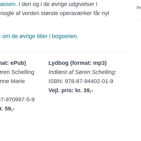
hansen
. I den og i de øvrige udgivelser i
In
 nogle af verden største operaværker får nyt
om de øvrige titler i bogserien.
mat: ePub)
Lydbog (format: mp3)
øren Schelling
Indlæst af Søren Schelling:
 Anne Marie
ISBN: 978-87-94402-01-9
Vejl. pris: kr. 39,-
87-970997-5-9
r. 59,-