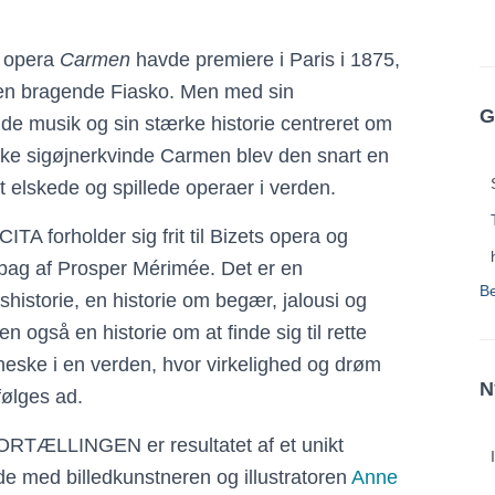
s opera
Carmen
havde premiere i Paris i 1875,
en bragende Fiasko. Men med sin
G
nde musik og sin stærke historie centreret om
ske sigøjnerkvinde Carmen blev den snart en
t elskede og spillede operaer i verden.
A forholder sig frit til Bizets opera og
ag af Prosper Mérimée. Det er en
B
shistorie, en historie om begær, jalousi og
n også en historie om at finde sig til rette
ske i en verden, hvor virkelighed og drøm
N
 følges ad.
TÆLLINGEN er resultatet af et unikt
e med billedkunstneren og illustratoren
Anne