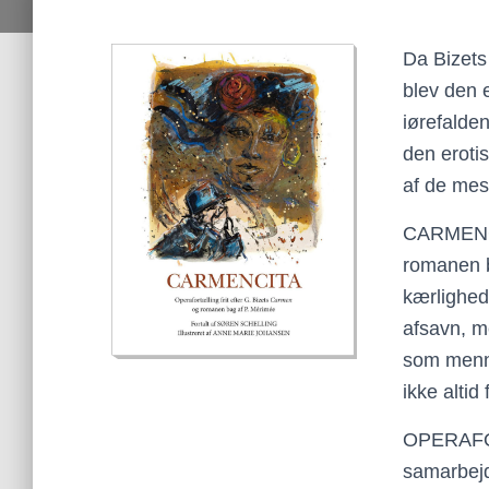
Da Bizet
blev den 
iørefalde
den eroti
af de mes
CARMENCIT
romanen b
kærlighed
afsavn, me
som menne
ikke altid
OPERAFOR
samarbejd