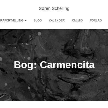
Søren Schelling
ERAFORTÆLLING
BLOG
KALENDER
OM MIG
FORLAG
Bog: Carmencita