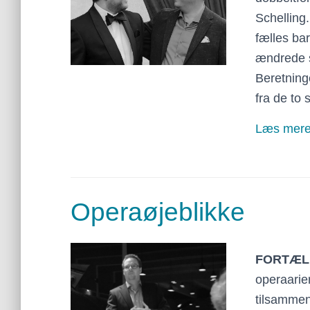
Schelling
fælles b
ændrede se
Beretning
fra de to
Læs mer
Operaøjeblikke
FORTÆL
operaarie
tilsammen