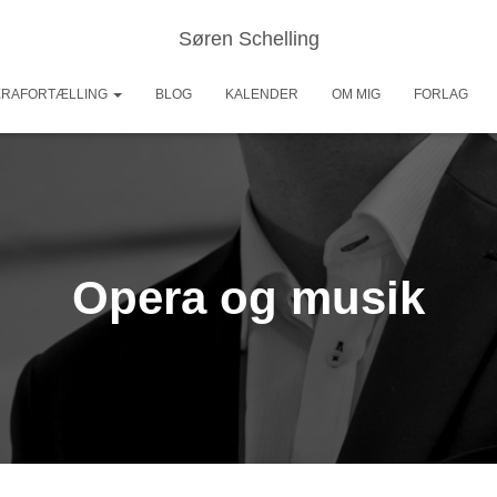
Søren Schelling
ERAFORTÆLLING
BLOG
KALENDER
OM MIG
FORLAG
Opera og musik