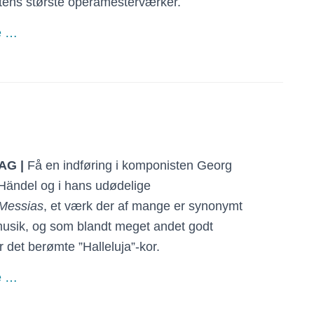
ens største operamesterværker.
e …
AG
|
Få en indføring i komponisten Georg
 Händel og i hans udødelige
Messias
, et værk der af mange er synonymt
usik, og som blandt meget andet godt
 det berømte ”Halleluja”-kor.
e …