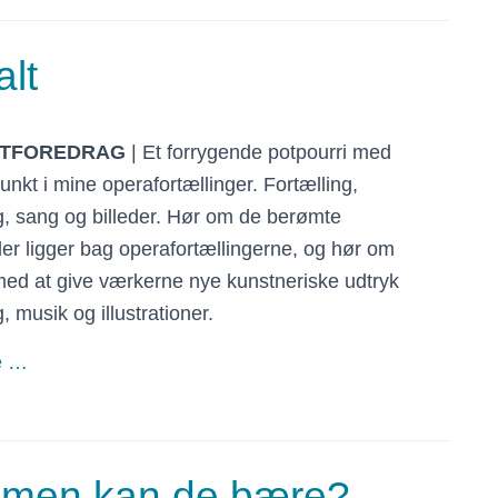
alt
TFOREDRAG
| Et forrygende potpourri med
nkt i mine operafortællinger. Fortælling,
, sang og billeder. Hør om de berømte
der ligger bag operafortællingerne, og hør om
med at give værkerne nye kunstneriske udtryk
g, musik og illustrationer.
e …
– men kan de bære?