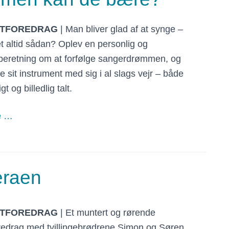
TFOREDRAG
| Man bliver glad af at synge –
t altid sådan? Oplev en personlig og
beretning om at forfølge sangerdrømmen, og
 sit instrument med sig i al slags vejr – både
t og billedlig talt.
e …
eraen
TFOREDRAG
| Et muntert og rørende
redrag med tvillingebrødrene Simon og Søren