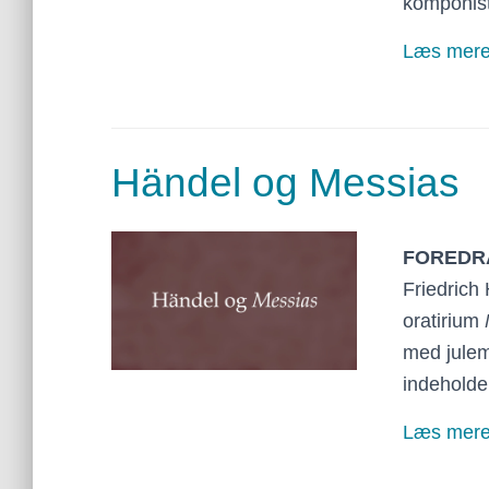
komponist
Læs mer
Händel og Messias
FOREDR
Friedrich
oratirium
med julem
indeholder
Læs mer