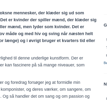
 voksne mennesker, der klæder sig ud som
. Det er kvinder der spiller mænd, der klæder sig
G
ller mænd, men lyder som kvinder. Det er
ov måde og med hiv og sving når
næsten
helt
r længe) og i øvrigt bruger et kvarters tid eller
lighed til denne underlige kunstform. Der er
der kan fascinere på så mange niveauer, som
B
er og foredrag forsøger jeg at formidle min
om komponister, og deres værker, om sangere, om
N
ke. Og så handler det om sang og om passion og