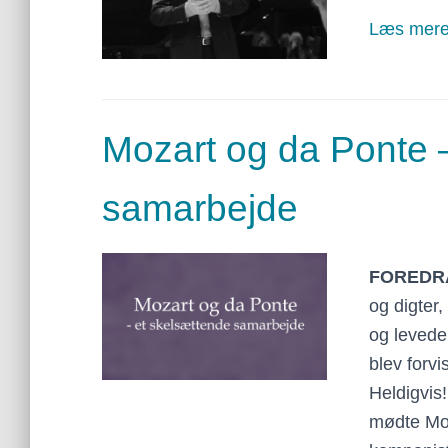
Læs mer
Mozart og da Ponte 
samarbejde
FOREDR
og digter
og levede 
blev forvi
Heldigvis!
mødte Moz