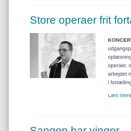
Store operaer frit fort
KONCER
udgangspu
oplæsning
operaer, 
arbejdet 
i fortællin
Læs mer
Sangen har vinger 