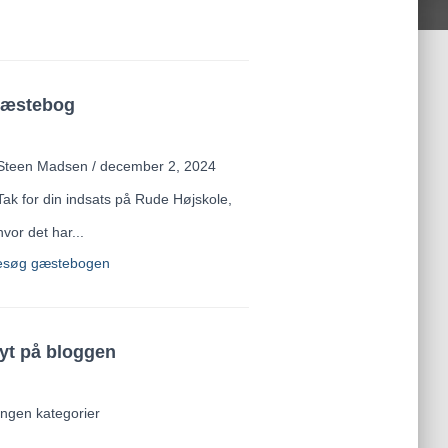
æstebog
Julie Schaumann-Hansen
/
marts 29,
2023
Tak, Søren, for en skøn sogneaften
d.28/3 i Vær Sognehus...
esøg gæstebogen
yt på bloggen
Ingen kategorier