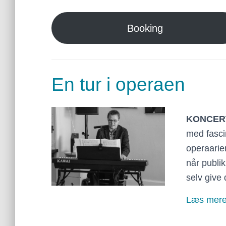
Booking
En tur i operaen
KONCER
med fasci
operaarie
når publi
selv give
Læs mer