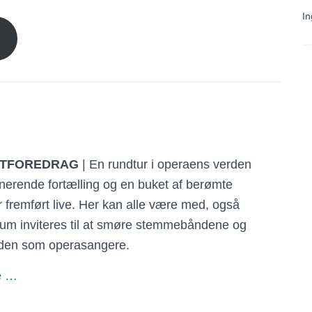
In
TFOREDRAG
| En rundtur i operaens verden
nerende fortælling og en buket af berømte
r fremført live. Her kan alle være med, også
kum inviteres til at smøre stemmebåndene og
 den som operasangere.
e …