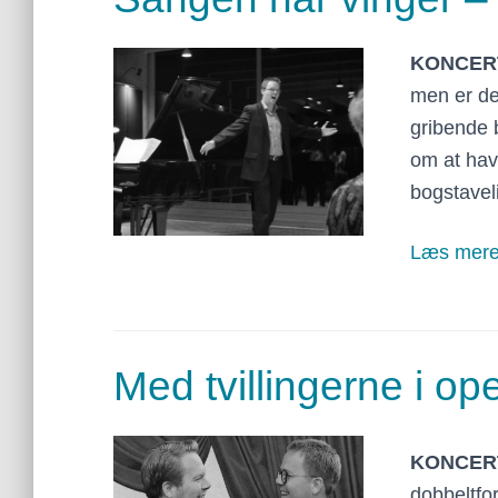
KONCER
men er de
gribende 
om at have
bogstavelig
Læs mer
Med tvillingerne i op
KONCER
dobbeltfo