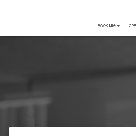
BOOK MIG
OP